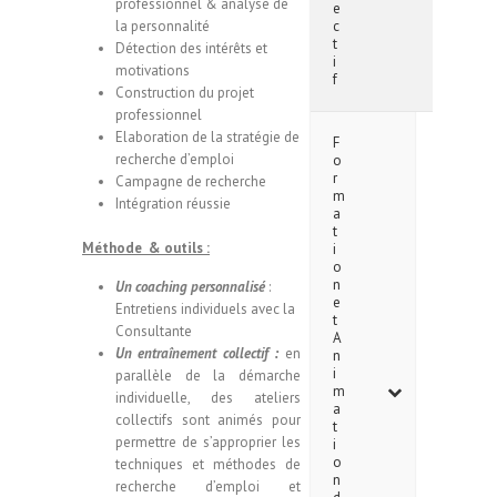
professionnel & analyse de
e
la personnalité
c
t
Détection des intérêts et
i
motivations
f
Construction du projet
professionnel
Elaboration de la stratégie de
F
recherche d’emploi
o
r
Campagne de recherche
m
Intégration réussie
a
t
Méthode
& outils :
i
o
n
Un coaching personnalisé
:
e
Entretiens individuels avec la
t
Consultante
A
Un entraînement collectif :
en
n
i
parallèle de la démarche
m
individuelle, des ateliers
a
collectifs sont animés pour
t
permettre de s’approprier les
i
o
techniques et méthodes de
n
recherche d’emploi et