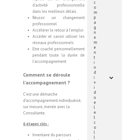
c
d’activité professionnelle
o
dans les meilleurs délais.
m
p
Réussir un changement
a
professionnel
g
Accélérer le retour à l’emploi
n
Accéder et savoir utiliser les
e
m
réseaux professionnels
e
Etre coaché personnellement
n
pendant toute la durée de
t
l’accompagnement
i
n
d
Comment se déroule
i
l’accompagnement ?
v
i
d
C’est une démarche
u
d’accompagnement individualisé,
e
sur mesure, menée avec la
l
e
Consultante.
t
c
6 étapes clés :
o
l
Inventaire du parcours
l