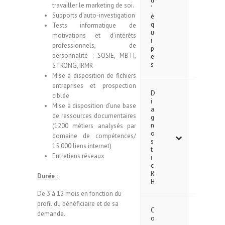
d
travailler le marketing de soi.
’
Supports d’auto-investigation
é
q
Tests informatique de
u
motivations et d’intérêts
i
professionnels, de
p
personnalité : SOSIE, MBTI,
e
s
STRONG, IRMR
Mise à disposition de fichiers
entreprises et prospection
D
ciblée
i
Mise à disposition d’une base
a
de ressources documentaires
g
n
(1200 métiers analysés par
o
domaine de compétences/
s
15 000 liens internet)
t
Entretiens réseaux
i
c
R
Durée :
H
De 3 à 12 mois en fonction du
profil du bénéficiaire et de sa
C
demande.
o