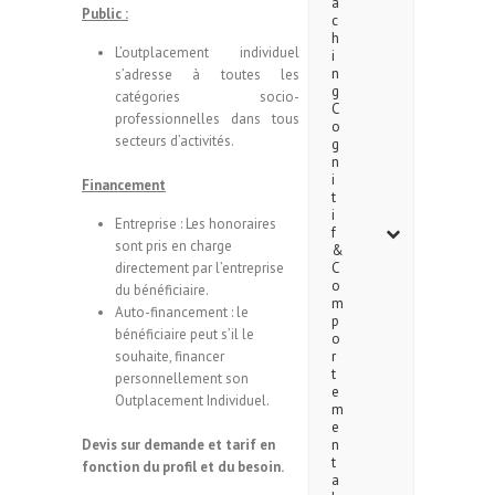
a
Public :
c
h
L’outplacement individuel
i
n
s’adresse à toutes les
g
catégories socio-
C
professionnelles dans tous
o
secteurs d’activités.
g
n
i
Financement
t
i
Entreprise : Les honoraires
f
sont pris en charge
&
directement par l’entreprise
C
o
du bénéficiaire.
m
Auto-financement : le
p
bénéficiaire peut s’il le
o
souhaite, financer
r
t
personnellement son
e
Outplacement Individuel.
m
e
Devis sur demande et tarif en
n
t
fonction du profil et du besoin.
a