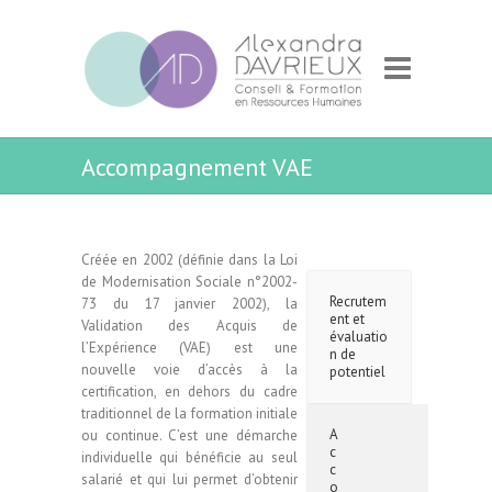
Accompagnement VAE
Créée en 2002 (définie dans la Loi
de Modernisation Sociale n°2002-
Recrutem
73 du 17 janvier 2002), la
ent et
Validation des Acquis de
évaluatio
l’Expérience (VAE) est une
n de
nouvelle voie d’accès à la
potentiel
certification, en dehors du cadre
traditionnel de la formation initiale
A
ou continue. C’est une démarche
c
individuelle qui bénéficie au seul
c
salarié et qui lui permet d’obtenir
o