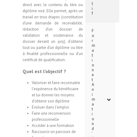
t
direct avec le contenu du titre ou
i
diplôme visé. Elle permet, après un
f
travail en trois étapes (constitution
d’une demande de recevabilité,
rédaction d’un dossier de
F
validation et soutenance du
o
r
dossier devant un jury), d’obtenir
m
tout ou partie d’un diplôme ou titre
a
à finalité professionnelle ou d’un
t
certificat de qualification.
i
o
n
Quel est l’objectif ?
e
t
Valoriser et faire reconnaitre
A
l’expérience du bénéficiaire
n
i
et lui donner les moyens
m
d’obtenir son diplôme
a
Evoluer dans l’emploi
t
Faire une reconversion
i
o
professionnelle
n
Accéder à une formation
d
Raccourcir un parcours de
’