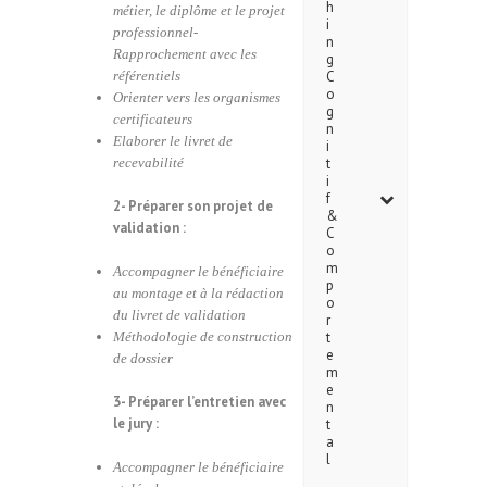
h
métier, le diplôme et le projet
i
professionnel-
n
Rapprochement avec les
g
référentiels
C
o
Orienter vers les organismes
g
certificateurs
n
Elaborer le livret de
i
recevabilité
t
i
f
2- Préparer son projet de
&
validation :
C
o
m
Accompagner le bénéficiaire
p
au montage et à la rédaction
o
du livret de validation
r
Méthodologie de construction
t
e
de dossier
m
e
3- Préparer l’entretien avec
n
le jury :
t
a
l
Accompagner le bénéficiaire