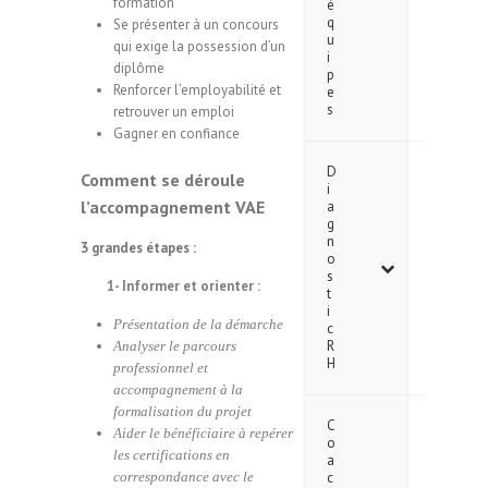
formation
é
q
Se présenter à un concours
u
qui exige la possession d’un
i
diplôme
p
Renforcer l’employabilité et
e
s
retrouver un emploi
Gagner en confiance
D
Comment se déroule
i
l’accompagnement VAE
a
g
n
3 grandes étapes :
o
s
1- Informer et orienter :
t
i
Présentation de la démarche
c
R
Analyser le parcours
H
professionnel et
accompagnement à la
formalisation du projet
C
Aider le bénéficiaire à repérer
o
les certifications en
a
correspondance avec le
c