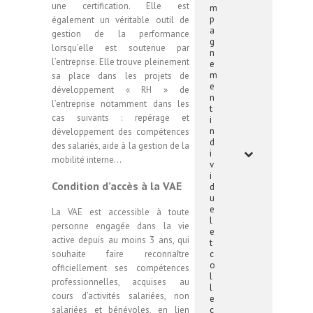
une certification. Elle est
m
p
également un véritable outil de
a
gestion de la performance
g
lorsqu’elle est soutenue par
n
l’entreprise. Elle trouve pleinement
e
m
sa place dans les projets de
e
développement « RH » de
n
l’entreprise notamment dans les
t
cas suivants : repérage et
i
n
développement des compétences
d
des salariés, aide à la gestion de la
i
mobilité interne…
v
i
Condition d’accès à la VAE
d
u
e
La VAE est accessible à toute
l
personne engagée dans la vie
e
active depuis au moins 3 ans, qui
t
souhaite faire reconnaître
c
o
officiellement ses compétences
l
professionnelles, acquises au
l
cours d’activités salariées, non
e
salariées et bénévoles, en lien
c